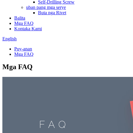
Self-Drilling Screw
uban pang mga serye
Buta nga Rivet
Balita
Mga FAQ
Kontaka Kami
English
Puy-anan
Mga FAQ
Mga FAQ
FAQ