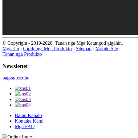
© Copyright - 2019-2020: Tanan nga Mga Katungod gigahin.
Mga Tip
-
Gipili nga Mga Produkto
-
Sitemap
-
Mobile Site
Tanan nga Produkto
Newsletter
pag-subscribe
Bahin Kanato
Kontaka Kami
Mga FAQ