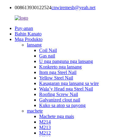
008613930122524
cnwiremesh@yeah.net
Puy-anan
Bahin Kanato
Mga Produkto
lansang
Coil Nail
Gas nail
U nga panguna nga lansang
Konkreto nga lansang
Itom nga Steel Nail
Yellow Steel Nail
Kasagaran nga lansang sa wire
Wala’y Head nga Steel Nail
Roofing Screw Nail
Galvanized clout nail
Kuko sa atop sa payong
machete
Machete nga mais
M214
M213
M212