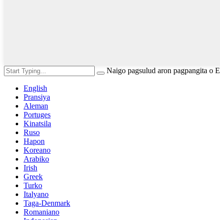
Naigo pagsulud aron pagpangita o 
English
Pransiya
Aleman
Portuges
Kinatsila
Ruso
Hapon
Koreano
Arabiko
Irish
Greek
Turko
Italyano
Taga-Denmark
Romaniano