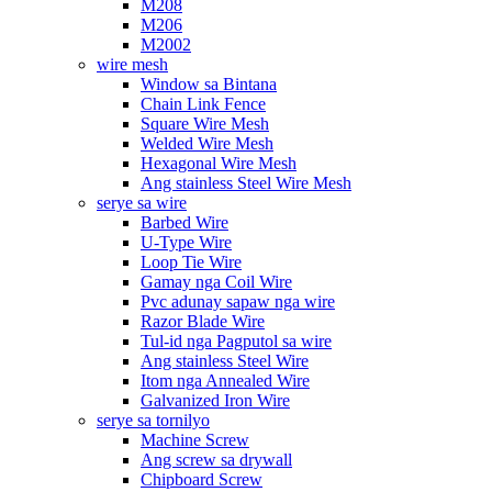
M208
M206
M2002
wire mesh
Window sa Bintana
Chain Link Fence
Square Wire Mesh
Welded Wire Mesh
Hexagonal Wire Mesh
Ang stainless Steel Wire Mesh
serye sa wire
Barbed Wire
U-Type Wire
Loop Tie Wire
Gamay nga Coil Wire
Pvc adunay sapaw nga wire
Razor Blade Wire
Tul-id nga Pagputol sa wire
Ang stainless Steel Wire
Itom nga Annealed Wire
Galvanized Iron Wire
serye sa tornilyo
Machine Screw
Ang screw sa drywall
Chipboard Screw