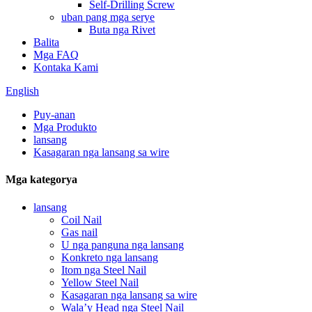
Self-Drilling Screw
uban pang mga serye
Buta nga Rivet
Balita
Mga FAQ
Kontaka Kami
English
Puy-anan
Mga Produkto
lansang
Kasagaran nga lansang sa wire
Mga kategorya
lansang
Coil Nail
Gas nail
U nga panguna nga lansang
Konkreto nga lansang
Itom nga Steel Nail
Yellow Steel Nail
Kasagaran nga lansang sa wire
Wala’y Head nga Steel Nail