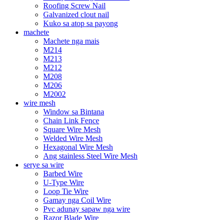
Roofing Screw Nail
Galvanized clout nail
Kuko sa atop sa payong
machete
Machete nga mais
M214
M213
M212
M208
M206
M2002
wire mesh
Window sa Bintana
Chain Link Fence
Square Wire Mesh
Welded Wire Mesh
Hexagonal Wire Mesh
Ang stainless Steel Wire Mesh
serye sa wire
Barbed Wire
U-Type Wire
Loop Tie Wire
Gamay nga Coil Wire
Pvc adunay sapaw nga wire
Razor Blade Wire