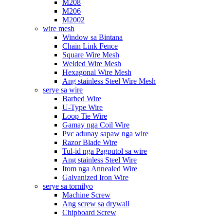
M208
M206
M2002
wire mesh
Window sa Bintana
Chain Link Fence
Square Wire Mesh
Welded Wire Mesh
Hexagonal Wire Mesh
Ang stainless Steel Wire Mesh
serye sa wire
Barbed Wire
U-Type Wire
Loop Tie Wire
Gamay nga Coil Wire
Pvc adunay sapaw nga wire
Razor Blade Wire
Tul-id nga Pagputol sa wire
Ang stainless Steel Wire
Itom nga Annealed Wire
Galvanized Iron Wire
serye sa tornilyo
Machine Screw
Ang screw sa drywall
Chipboard Screw