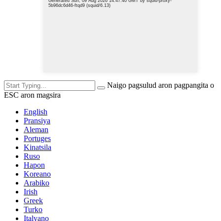
Naigo pagsulud aron pagpangita o
ESC aron magsira
English
Pransiya
Aleman
Portuges
Kinatsila
Ruso
Hapon
Koreano
Arabiko
Irish
Greek
Turko
Italyano