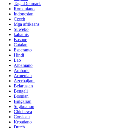
Taga-Denmark
Romaniano
Indonesian
Czech
Mga afrikaans
Suweko
kahamis
Basque
Catalan
Esperanto
Hindi
Lao
Albaniano
Amharic
Armenian
Azerbaijani
Belarusian
Bengali
Bosnian
Bulgarian
Sugbuanon
Chichewa
Corsican
Kroatiano
Dutch