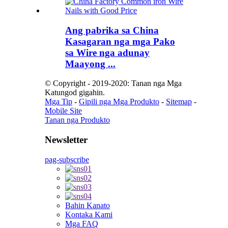
Ang pabrika sa China
Kasagaran nga mga Pako
sa Wire nga adunay
Maayong ...
© Copyright - 2019-2020: Tanan nga Mga
Katungod gigahin.
Mga Tip
-
Gipili nga Mga Produkto
-
Sitemap
-
Mobile Site
Tanan nga Produkto
Newsletter
pag-subscribe
Bahin Kanato
Kontaka Kami
Mga FAQ