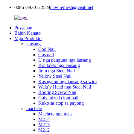
008613930122524
cnwiremesh@yeah.net
Puy-anan
Bahin Kanato
Mga Produkto
lansang
Coil Nail
Gas nail
U nga panguna nga lansang
Konkreto nga lansang
Itom nga Steel Nail
Yellow Steel Nail
Kasagaran nga lansang sa wire
Wala’y Head nga Steel Nail
Roofing Screw Nail
Galvanized clout nail
Kuko sa atop sa payong
machete
Machete nga mais
M214
M213
M212