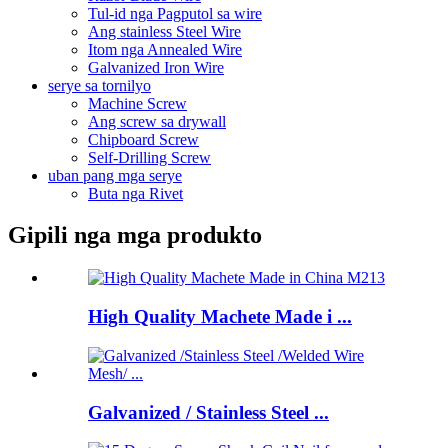
Tul-id nga Pagputol sa wire
Ang stainless Steel Wire
Itom nga Annealed Wire
Galvanized Iron Wire
serye sa tornilyo
Machine Screw
Ang screw sa drywall
Chipboard Screw
Self-Drilling Screw
uban pang mga serye
Buta nga Rivet
Gipili nga mga produkto
High Quality Machete Made i ...
Galvanized / Stainless Steel ...