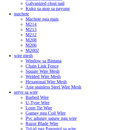
Galvanized clout nail
Kuko sa atop sa payong
machete
Machete nga mais
M214
M213
M212
M208
M206
M2002
wire mesh
Window sa Bintana
Chain Link Fence
Square Wire Mesh
Welded Wire Mesh
Hexagonal Wire Mesh
Ang stainless Steel Wire Mesh
serye sa wire
Barbed Wire
U-Type Wire
Loop Tie Wire
Gamay nga Coil Wire
Pvc adunay sapaw nga wire
Razor Blade Wire
Tul-id nga Pagputol sa wire