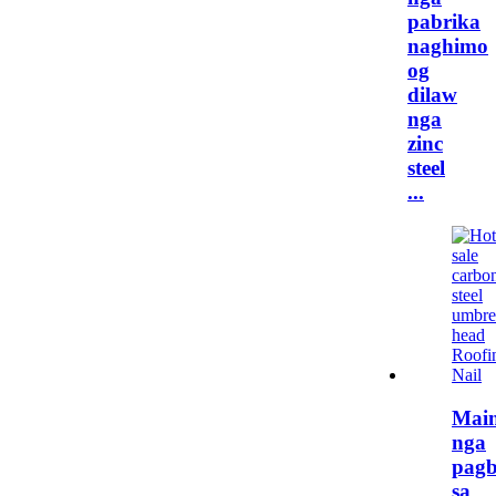
pabrika
naghimo
og
dilaw
nga
zinc
steel
...
Main
nga
pagb
sa