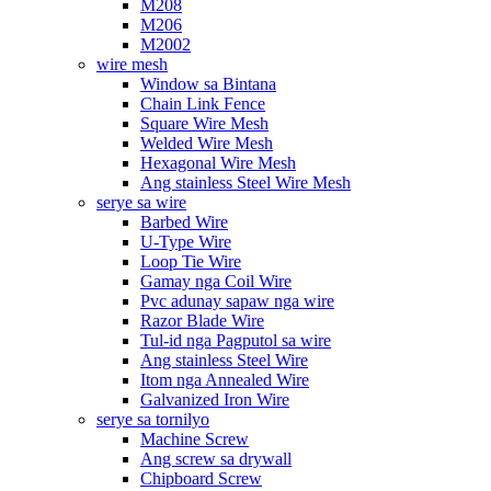
M208
M206
M2002
wire mesh
Window sa Bintana
Chain Link Fence
Square Wire Mesh
Welded Wire Mesh
Hexagonal Wire Mesh
Ang stainless Steel Wire Mesh
serye sa wire
Barbed Wire
U-Type Wire
Loop Tie Wire
Gamay nga Coil Wire
Pvc adunay sapaw nga wire
Razor Blade Wire
Tul-id nga Pagputol sa wire
Ang stainless Steel Wire
Itom nga Annealed Wire
Galvanized Iron Wire
serye sa tornilyo
Machine Screw
Ang screw sa drywall
Chipboard Screw