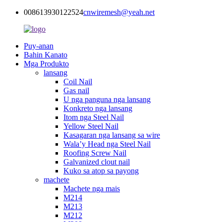
008613930122524
cnwiremesh@yeah.net
Puy-anan
Bahin Kanato
Mga Produkto
lansang
Coil Nail
Gas nail
U nga panguna nga lansang
Konkreto nga lansang
Itom nga Steel Nail
Yellow Steel Nail
Kasagaran nga lansang sa wire
Wala’y Head nga Steel Nail
Roofing Screw Nail
Galvanized clout nail
Kuko sa atop sa payong
machete
Machete nga mais
M214
M213
M212