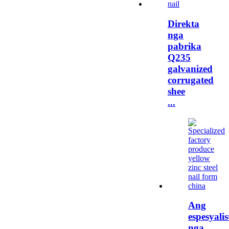
Direkta
nga
pabrika
Q235
galvanized
corrugated
shee
...
Ang
espesyalis
nga