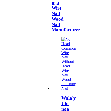
nga
Wire
Nail
Wood
Nail
Manufacturer
Wala'y
Ulo
nga