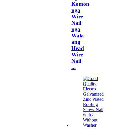
Komon
nga
Wire
Nail
nga
Wala
ang
Head
Wire
Nail
...