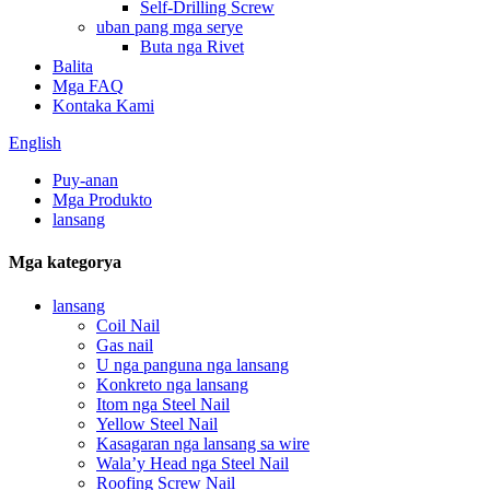
Self-Drilling Screw
uban pang mga serye
Buta nga Rivet
Balita
Mga FAQ
Kontaka Kami
English
Puy-anan
Mga Produkto
lansang
Mga kategorya
lansang
Coil Nail
Gas nail
U nga panguna nga lansang
Konkreto nga lansang
Itom nga Steel Nail
Yellow Steel Nail
Kasagaran nga lansang sa wire
Wala’y Head nga Steel Nail
Roofing Screw Nail