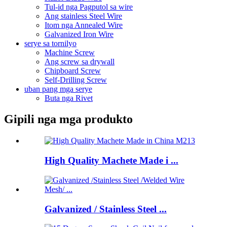
Tul-id nga Pagputol sa wire
Ang stainless Steel Wire
Itom nga Annealed Wire
Galvanized Iron Wire
serye sa tornilyo
Machine Screw
Ang screw sa drywall
Chipboard Screw
Self-Drilling Screw
uban pang mga serye
Buta nga Rivet
Gipili nga mga produkto
High Quality Machete Made i ...
Galvanized / Stainless Steel ...