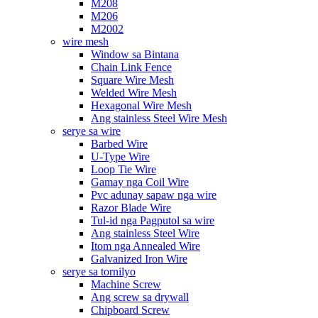
M208
M206
M2002
wire mesh
Window sa Bintana
Chain Link Fence
Square Wire Mesh
Welded Wire Mesh
Hexagonal Wire Mesh
Ang stainless Steel Wire Mesh
serye sa wire
Barbed Wire
U-Type Wire
Loop Tie Wire
Gamay nga Coil Wire
Pvc adunay sapaw nga wire
Razor Blade Wire
Tul-id nga Pagputol sa wire
Ang stainless Steel Wire
Itom nga Annealed Wire
Galvanized Iron Wire
serye sa tornilyo
Machine Screw
Ang screw sa drywall
Chipboard Screw