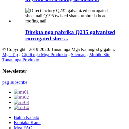
Direkta nga pabrika Q235 galvanized
corrugated shee ...
© Copyright - 2019-2020: Tanan nga Mga Katungod gigahin.
Mga Tip
-
Gipili nga Mga Produkto
-
Sitemap
-
Mobile Site
Tanan nga Produkto
Newsletter
pag-subscribe
Bahin Kanato
Kontaka Kami
Mga FAQ