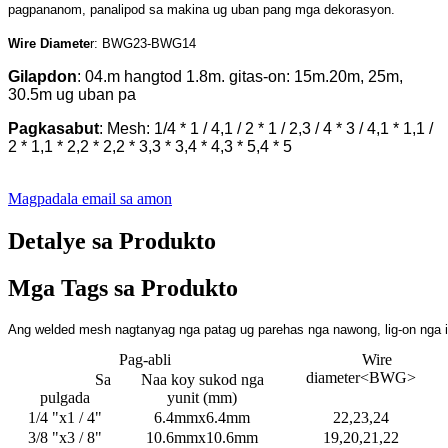
pagpananom, panalipod sa makina ug uban pang mga dekorasyon.
Wire Diamete
r: BWG23-BWG14
Gilapdon
: 04.m hangtod 1.8m. gitas-on: 15m.20m, 25m,
30.5m ug uban pa
Pagkasabut
: Mesh: 1/4 * 1 / 4,1 / 2 * 1 / 2,3 / 4 * 3 / 4,1 * 1,1 /
2 * 1,1 * 2,2 * 2,2 * 3,3 * 3,4 * 4,3 * 5,4 * 5
Magpadala email sa amon
Detalye sa Produkto
Mga Tags sa Produkto
Ang welded mesh nagtanyag nga patag ug parehas nga nawong, lig-on nga is
Pag-abli
Wire
diameter<BWG>
Sa
Naa koy sukod nga
pulgada
yunit (mm)
1/4 "x1 / 4"
6.4mmx6.4mm
22,23,24
3/8 "x3 / 8"
10.6mmx10.6mm
19,20,21,22