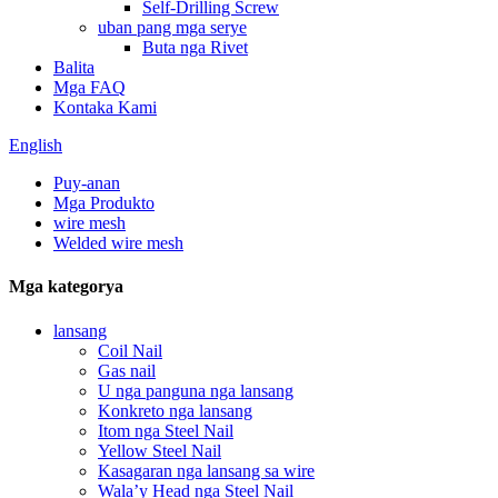
Self-Drilling Screw
uban pang mga serye
Buta nga Rivet
Balita
Mga FAQ
Kontaka Kami
English
Puy-anan
Mga Produkto
wire mesh
Welded wire mesh
Mga kategorya
lansang
Coil Nail
Gas nail
U nga panguna nga lansang
Konkreto nga lansang
Itom nga Steel Nail
Yellow Steel Nail
Kasagaran nga lansang sa wire
Wala’y Head nga Steel Nail