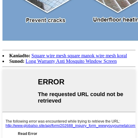
Kaniadto:
Square wire mesh square manok wire mesh koral
Sunod:
Long Warranty Anti Mosquito Window Screen