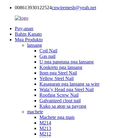
008613930122524
cnwiremesh@yeah.net
Puy-anan
Bahin Kanato
Mga Produkto
lansang
Coil Nail
Gas nail
U nga panguna nga lansang
Konkreto nga lansang
Itom nga Steel Nail
Yellow Steel Nail
Kasagaran nga lansang sa wire
Wala’y Head nga Steel Nail
Roofing Screw Nail
Galvanized clout nail
Kuko sa atop sa payong
machete
Machete nga mais
M214
M213
M212