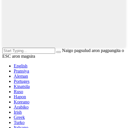
Naigo pagsulud aron pagpangita o
ESC aron magsira
English
Pransiya
Aleman
Portuges
Kinatsila
Ruso
Hapon
Koreano
Arabiko
Irish
Greek
Turko
Italyano