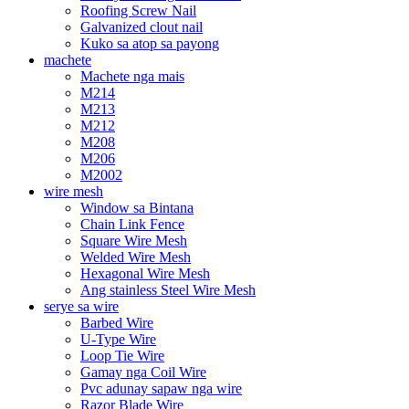
Roofing Screw Nail
Galvanized clout nail
Kuko sa atop sa payong
machete
Machete nga mais
M214
M213
M212
M208
M206
M2002
wire mesh
Window sa Bintana
Chain Link Fence
Square Wire Mesh
Welded Wire Mesh
Hexagonal Wire Mesh
Ang stainless Steel Wire Mesh
serye sa wire
Barbed Wire
U-Type Wire
Loop Tie Wire
Gamay nga Coil Wire
Pvc adunay sapaw nga wire
Razor Blade Wire