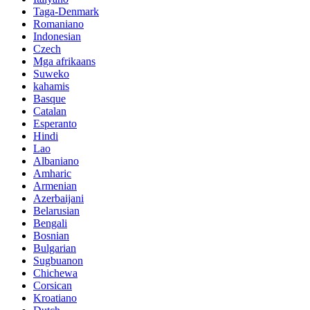
Taga-Denmark
Romaniano
Indonesian
Czech
Mga afrikaans
Suweko
kahamis
Basque
Catalan
Esperanto
Hindi
Lao
Albaniano
Amharic
Armenian
Azerbaijani
Belarusian
Bengali
Bosnian
Bulgarian
Sugbuanon
Chichewa
Corsican
Kroatiano