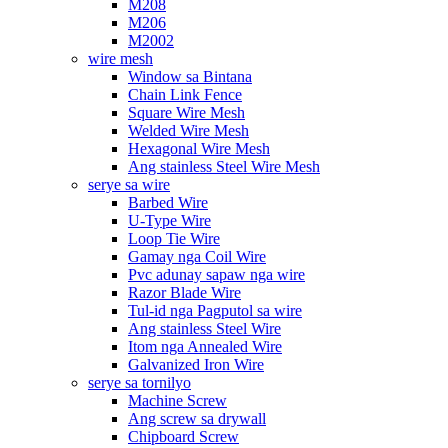
M208
M206
M2002
wire mesh
Window sa Bintana
Chain Link Fence
Square Wire Mesh
Welded Wire Mesh
Hexagonal Wire Mesh
Ang stainless Steel Wire Mesh
serye sa wire
Barbed Wire
U-Type Wire
Loop Tie Wire
Gamay nga Coil Wire
Pvc adunay sapaw nga wire
Razor Blade Wire
Tul-id nga Pagputol sa wire
Ang stainless Steel Wire
Itom nga Annealed Wire
Galvanized Iron Wire
serye sa tornilyo
Machine Screw
Ang screw sa drywall
Chipboard Screw