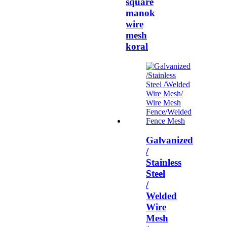
square
manok
wire
mesh
koral
Galvanized
/
Stainless
Steel
/
Welded
Wire
Mesh