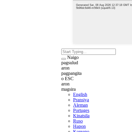
Naigo
pagsulud
aron
pagpangita
o ESC
aron
magsira
English
Pransiya
Aleman
Portuges
Kinatsila
Ruso
Hapon
Koreano