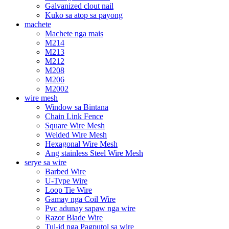
Galvanized clout nail
Kuko sa atop sa payong
machete
Machete nga mais
M214
M213
M212
M208
M206
M2002
wire mesh
Window sa Bintana
Chain Link Fence
Square Wire Mesh
Welded Wire Mesh
Hexagonal Wire Mesh
Ang stainless Steel Wire Mesh
serye sa wire
Barbed Wire
U-Type Wire
Loop Tie Wire
Gamay nga Coil Wire
Pvc adunay sapaw nga wire
Razor Blade Wire
Tul-id nga Pagputol sa wire