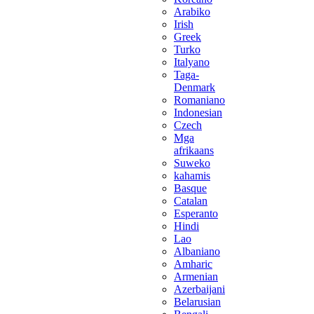
Arabiko
Irish
Greek
Turko
Italyano
Taga-
Denmark
Romaniano
Indonesian
Czech
Mga
afrikaans
Suweko
kahamis
Basque
Catalan
Esperanto
Hindi
Lao
Albaniano
Amharic
Armenian
Azerbaijani
Belarusian