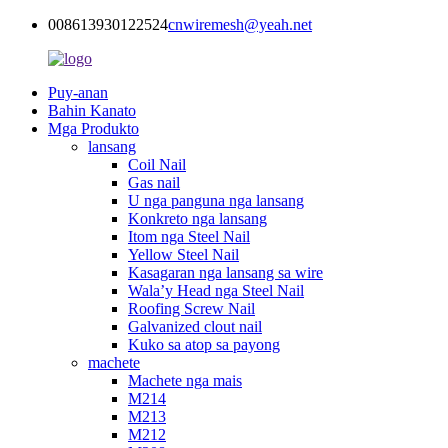
008613930122524
cnwiremesh@yeah.net
Puy-anan
Bahin Kanato
Mga Produkto
lansang
Coil Nail
Gas nail
U nga panguna nga lansang
Konkreto nga lansang
Itom nga Steel Nail
Yellow Steel Nail
Kasagaran nga lansang sa wire
Wala’y Head nga Steel Nail
Roofing Screw Nail
Galvanized clout nail
Kuko sa atop sa payong
machete
Machete nga mais
M214
M213
M212