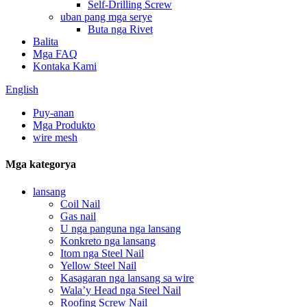
Self-Drilling Screw
uban pang mga serye
Buta nga Rivet
Balita
Mga FAQ
Kontaka Kami
English
Puy-anan
Mga Produkto
wire mesh
Mga kategorya
lansang
Coil Nail
Gas nail
U nga panguna nga lansang
Konkreto nga lansang
Itom nga Steel Nail
Yellow Steel Nail
Kasagaran nga lansang sa wire
Wala’y Head nga Steel Nail
Roofing Screw Nail