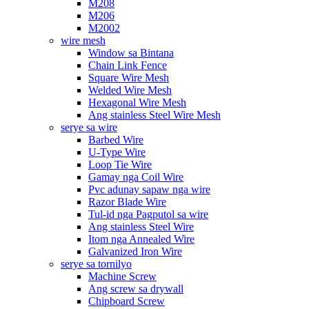
M208
M206
M2002
wire mesh
Window sa Bintana
Chain Link Fence
Square Wire Mesh
Welded Wire Mesh
Hexagonal Wire Mesh
Ang stainless Steel Wire Mesh
serye sa wire
Barbed Wire
U-Type Wire
Loop Tie Wire
Gamay nga Coil Wire
Pvc adunay sapaw nga wire
Razor Blade Wire
Tul-id nga Pagputol sa wire
Ang stainless Steel Wire
Itom nga Annealed Wire
Galvanized Iron Wire
serye sa tornilyo
Machine Screw
Ang screw sa drywall
Chipboard Screw