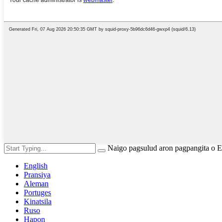
Naigo pagsulud aron pagpangita o 
English
Pransiya
Aleman
Portuges
Kinatsila
Ruso
Hapon