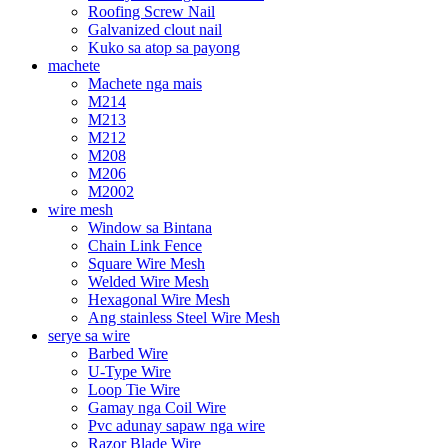
Roofing Screw Nail
Galvanized clout nail
Kuko sa atop sa payong
machete
Machete nga mais
M214
M213
M212
M208
M206
M2002
wire mesh
Window sa Bintana
Chain Link Fence
Square Wire Mesh
Welded Wire Mesh
Hexagonal Wire Mesh
Ang stainless Steel Wire Mesh
serye sa wire
Barbed Wire
U-Type Wire
Loop Tie Wire
Gamay nga Coil Wire
Pvc adunay sapaw nga wire
Razor Blade Wire