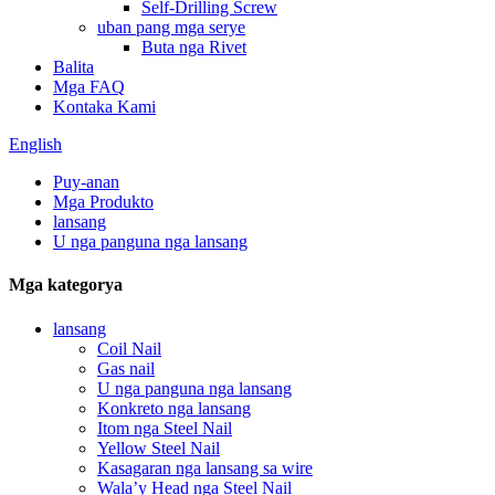
Self-Drilling Screw
uban pang mga serye
Buta nga Rivet
Balita
Mga FAQ
Kontaka Kami
English
Puy-anan
Mga Produkto
lansang
U nga panguna nga lansang
Mga kategorya
lansang
Coil Nail
Gas nail
U nga panguna nga lansang
Konkreto nga lansang
Itom nga Steel Nail
Yellow Steel Nail
Kasagaran nga lansang sa wire
Wala’y Head nga Steel Nail