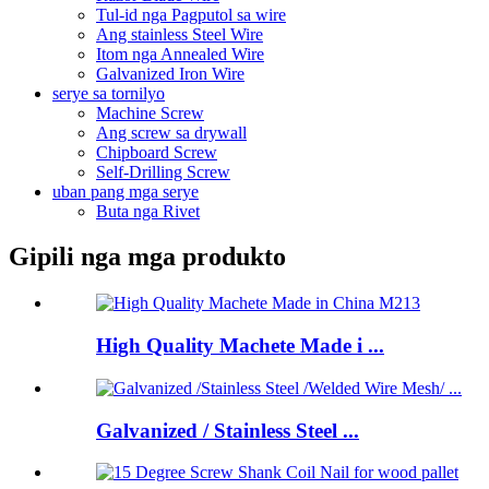
Tul-id nga Pagputol sa wire
Ang stainless Steel Wire
Itom nga Annealed Wire
Galvanized Iron Wire
serye sa tornilyo
Machine Screw
Ang screw sa drywall
Chipboard Screw
Self-Drilling Screw
uban pang mga serye
Buta nga Rivet
Gipili nga mga produkto
High Quality Machete Made i ...
Galvanized / Stainless Steel ...