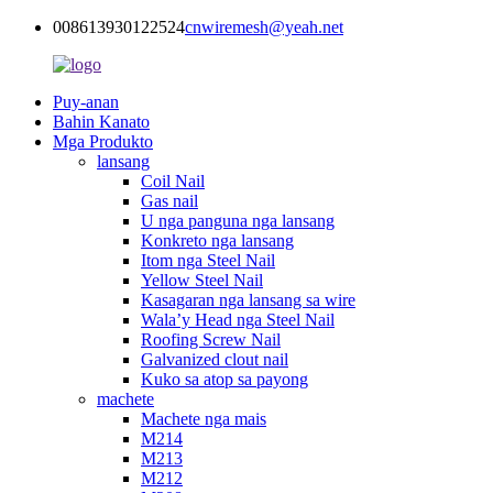
008613930122524
cnwiremesh@yeah.net
Puy-anan
Bahin Kanato
Mga Produkto
lansang
Coil Nail
Gas nail
U nga panguna nga lansang
Konkreto nga lansang
Itom nga Steel Nail
Yellow Steel Nail
Kasagaran nga lansang sa wire
Wala’y Head nga Steel Nail
Roofing Screw Nail
Galvanized clout nail
Kuko sa atop sa payong
machete
Machete nga mais
M214
M213
M212