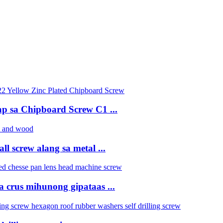
p sa Chipboard Screw C1 ...
l screw alang sa metal ...
ga crus mihunong gipataas ...