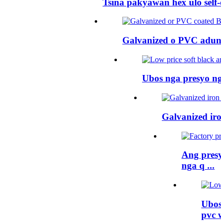
Tsina pakyawan hex ulo self-dr
Galvanized o PVC aduna
Ubos nga presyo ng
Galvanized iro
Ang presy
nga q ...
Ubos
pvc w