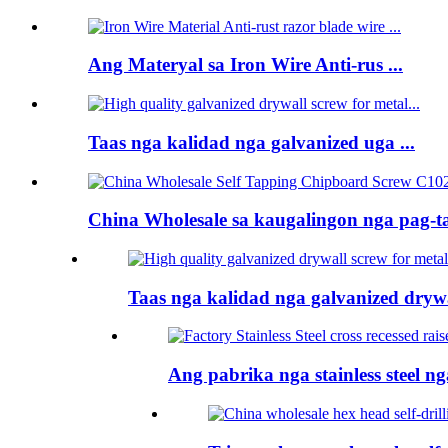
Ang Materyal sa Iron Wire Anti-rus ...
Taas nga kalidad nga galvanized uga ...
China Wholesale sa kaugalingon nga pag-ta
Taas nga kalidad nga galvanized drywal
Ang pabrika nga stainless steel n