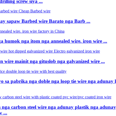
illing screw siya ...
y sapaw Barbed wire Barato nga Barb ...
a humok nga itom nga annealed wire. iron wire ...
n wire mainit nga gituslob nga galvanized wire ...
o sa pabrika nga doble nga loop tie wire nga adunay 
 nga carbon steel wire nga adunay plastik nga aduna
 ...