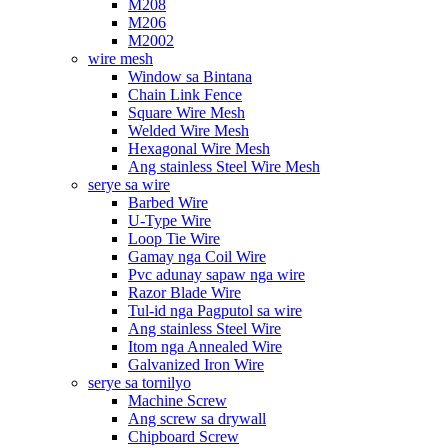
M208
M206
M2002
wire mesh
Window sa Bintana
Chain Link Fence
Square Wire Mesh
Welded Wire Mesh
Hexagonal Wire Mesh
Ang stainless Steel Wire Mesh
serye sa wire
Barbed Wire
U-Type Wire
Loop Tie Wire
Gamay nga Coil Wire
Pvc adunay sapaw nga wire
Razor Blade Wire
Tul-id nga Pagputol sa wire
Ang stainless Steel Wire
Itom nga Annealed Wire
Galvanized Iron Wire
serye sa tornilyo
Machine Screw
Ang screw sa drywall
Chipboard Screw