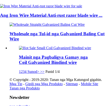
Ang Iron Wire Material Anti-rust razor blade wire ...
Wholesale nga Tul-id nga Galvanized Baling Cut
Wire
Mainit nga Pagbaligya Gamay nga
Coil Galvanized Bindind wire
1
2
3
4
Sunod>
>>
Panid 1/4
© Copyright - 2019-2020: Tanan nga Mga Katungod gigahin.
Mga Tip
-
Gipili nga Mga Produkto
-
Sitemap
-
Mobile Site
Tanan nga Produkto
Newsletter