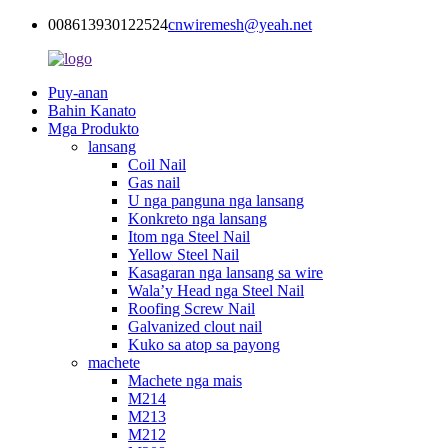
008613930122524
cnwiremesh@yeah.net
Puy-anan
Bahin Kanato
Mga Produkto
lansang
Coil Nail
Gas nail
U nga panguna nga lansang
Konkreto nga lansang
Itom nga Steel Nail
Yellow Steel Nail
Kasagaran nga lansang sa wire
Wala’y Head nga Steel Nail
Roofing Screw Nail
Galvanized clout nail
Kuko sa atop sa payong
machete
Machete nga mais
M214
M213
M212