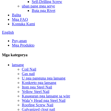
Self-Drilling Screw
uban pang mga serye
Buta nga Rivet
Balita
Mga FAQ
Kontaka Kami
English
Puy-anan
Mga Produkto
Mga kategorya
lansang
Coil Nail
Gas nail
U nga panguna nga lansang
Konkreto nga lansang
Itom nga Steel Nail
Yellow Steel Nail
Kasagaran nga lansang sa wire
Wala’y Head nga Steel Nail
Roofing Screw Nail
Galvanized clout nail