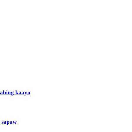
labing kaayo
y sapaw