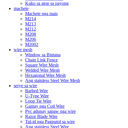
Kuko sa atop sa payong
machete
Machete nga mais
M214
M213
M212
M208
M206
M2002
wire mesh
Window sa Bintana
Chain Link Fence
Square Wire Mesh
Welded Wire Mesh
Hexagonal Wire Mesh
Ang stainless Steel Wire Mesh
serye sa wire
Barbed Wire
U-Type Wire
Loop Tie Wire
Gamay nga Coil Wire
Pvc adunay sapaw nga wire
Razor Blade Wire
Tul-id nga Pagputol sa wire
Ang stainless Steel Wire