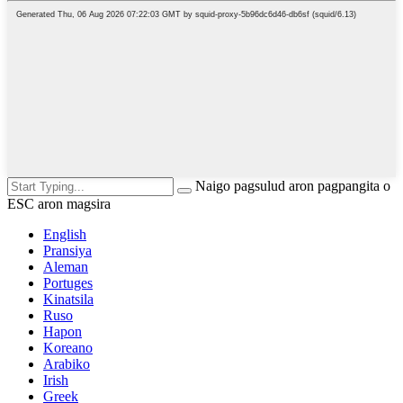
Naigo pagsulud aron pagpangita o
ESC aron magsira
English
Pransiya
Aleman
Portuges
Kinatsila
Ruso
Hapon
Koreano
Arabiko
Irish
Greek