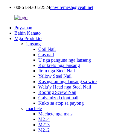
008613930122524
cnwiremesh@yeah.net
Puy-anan
Bahin Kanato
Mga Produkto
lansang
Coil Nail
Gas nail
U nga panguna nga lansang
Konkreto nga lansang
Itom nga Steel Nail
Yellow Steel Nail
Kasagaran nga lansang sa wire
Wala’y Head nga Steel Nail
Roofing Screw Nail
Galvanized clout nail
Kuko sa atop sa payong
machete
Machete nga mais
M214
M213
M212