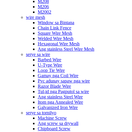
M208
M206
M2002
wire mesh
Window sa Bintana
Chain Link Fence
Square Wire Mesh
Welded Wire Mesh
Hexagonal Wire Mesh
Ang stainless Steel Wire Mesh
serye sa wire
Barbed Wire
U-Type Wire
Loop Tie Wire
Gamay nga Coil Wire
Pvc adunay sapaw nga wire
Razor Blade Wire
Tul-id nga Pagputol sa wire
Ang stainless Steel Wire
Itom nga Annealed Wire
Galvanized Iron Wire
serye sa tornilyo
Machine Screw
Ang screw sa drywall
Chipboard Screw