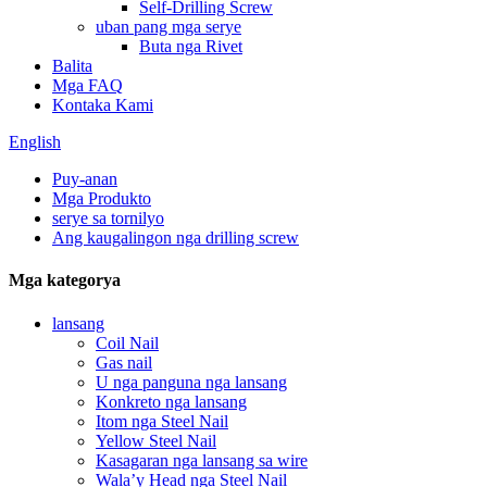
Self-Drilling Screw
uban pang mga serye
Buta nga Rivet
Balita
Mga FAQ
Kontaka Kami
English
Puy-anan
Mga Produkto
serye sa tornilyo
Ang kaugalingon nga drilling screw
Mga kategorya
lansang
Coil Nail
Gas nail
U nga panguna nga lansang
Konkreto nga lansang
Itom nga Steel Nail
Yellow Steel Nail
Kasagaran nga lansang sa wire
Wala’y Head nga Steel Nail