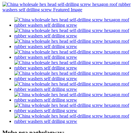
Mubo nga paghulagway: