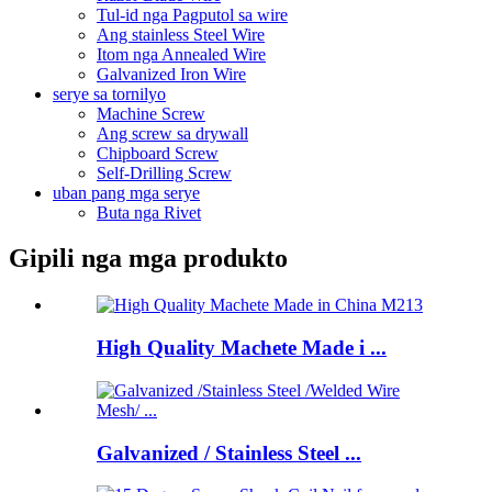
Tul-id nga Pagputol sa wire
Ang stainless Steel Wire
Itom nga Annealed Wire
Galvanized Iron Wire
serye sa tornilyo
Machine Screw
Ang screw sa drywall
Chipboard Screw
Self-Drilling Screw
uban pang mga serye
Buta nga Rivet
Gipili nga mga produkto
High Quality Machete Made i ...
Galvanized / Stainless Steel ...