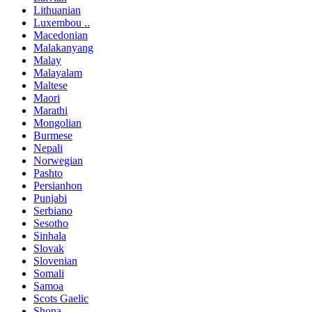
Lithuanian
Luxembou ..
Macedonian
Malakanyang
Malay
Malayalam
Maltese
Maori
Marathi
Mongolian
Burmese
Nepali
Norwegian
Pashto
Persianhon
Punjabi
Serbiano
Sesotho
Sinhala
Slovak
Slovenian
Somali
Samoa
Scots Gaelic
Shona