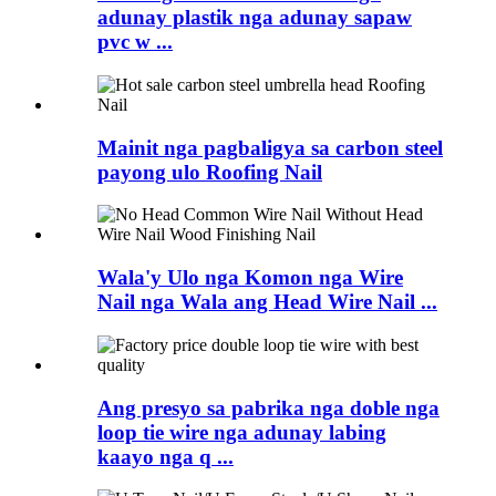
adunay plastik nga adunay sapaw
pvc w ...
Mainit nga pagbaligya sa carbon steel
payong ulo Roofing Nail
Wala'y Ulo nga Komon nga Wire
Nail nga Wala ang Head Wire Nail ...
Ang presyo sa pabrika nga doble nga
loop tie wire nga adunay labing
kaayo nga q ...