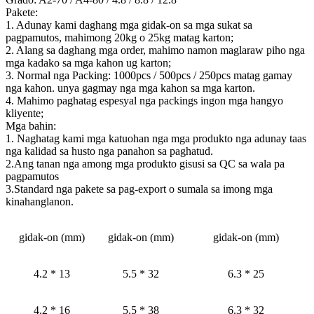
Pakete:
1. Adunay kami daghang mga gidak-on sa mga sukat sa
pagpamutos, mahimong 20kg o 25kg matag karton;
2. Alang sa daghang mga order, mahimo namon maglaraw piho nga
mga kadako sa mga kahon ug karton;
3. Normal nga Packing: 1000pcs / 500pcs / 250pcs matag gamay
nga kahon. unya gagmay nga mga kahon sa mga karton.
4. Mahimo paghatag espesyal nga packings ingon mga hangyo
kliyente;
Mga bahin:
1. Naghatag kami mga katuohan nga mga produkto nga adunay taas
nga kalidad sa husto nga panahon sa paghatud.
2.Ang tanan nga among mga produkto gisusi sa QC sa wala pa
pagpamutos
3.Standard nga pakete sa pag-export o sumala sa imong mga
kinahanglanon.
gidak-on (mm)
gidak-on (mm)
gidak-on (mm)
4.2 * 13
5.5 * 32
6.3 * 25
4.2 * 16
5.5 * 38
6.3 * 32