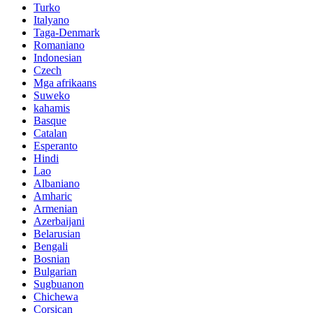
Turko
Italyano
Taga-Denmark
Romaniano
Indonesian
Czech
Mga afrikaans
Suweko
kahamis
Basque
Catalan
Esperanto
Hindi
Lao
Albaniano
Amharic
Armenian
Azerbaijani
Belarusian
Bengali
Bosnian
Bulgarian
Sugbuanon
Chichewa
Corsican