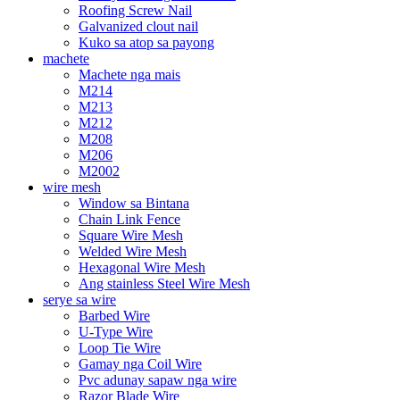
Roofing Screw Nail
Galvanized clout nail
Kuko sa atop sa payong
machete
Machete nga mais
M214
M213
M212
M208
M206
M2002
wire mesh
Window sa Bintana
Chain Link Fence
Square Wire Mesh
Welded Wire Mesh
Hexagonal Wire Mesh
Ang stainless Steel Wire Mesh
serye sa wire
Barbed Wire
U-Type Wire
Loop Tie Wire
Gamay nga Coil Wire
Pvc adunay sapaw nga wire
Razor Blade Wire